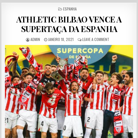
POSTED IN
ESPANHA
ATHLETIC BILBAO VENCE A
SUPERTAÇA DA ESPANHA
AUTHOR:
PUBLISHED DATE:
ON ATHLETIC BILB
ADMIN
JANEIRO 18, 2021
LEAVE A COMMENT