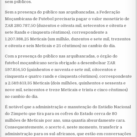
sem públicos.
Sem a presença do público nas arquibancadas, a Federação
Moçambicana de Futebol precisaria pagar o valor monetário de
ZAR 280.787,50 (duzentos e oitenta mil, setecentos e oitenta e
sete Rands e cinquenta cêntimos), correspondente a
1.207.386,25 Meticais (um milhão, duzentos e sete mil, trezentos
e oitenta e seis Meticais e 25 cêntimos) no cambio do dia.
Com a presença do público nas arquibancadas, o órgão do
futebol moçambicano seria obrigado a desembolsar ZAR
597.854,50 (quinhentos e noventa e sete mil, oitocentos e
cinquenta e quatro rands e cinquenta cêntimos), correspondente
a 2.569.613,35 Meticais (dois milhões, quinhentos e sessenta e
nove mil, seiscentos e treze Meticais e trinta e cinco cêntimos)
no cambio do dia.
É notável que a administração e manutenção do Estádio Nacional
do Zimpeto que tira para os cofres do Estado cerca de 80
milhões de Meticais por ano, uma quantia absurdamente cara.
Consequentemente, o acerto é, neste momento, transferir a
administração para os sul-africanos, que estão em conversações