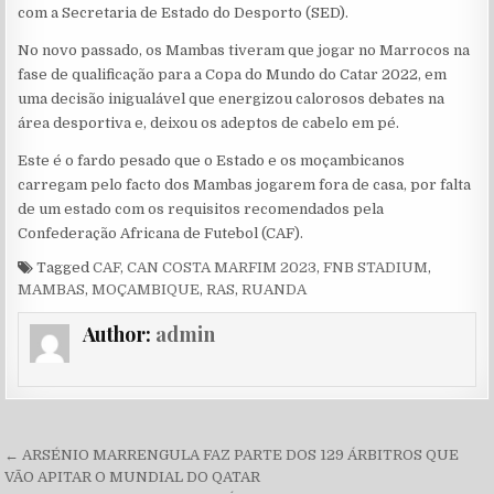
com a Secretaria de Estado do Desporto (SED).
No novo passado, os Mambas tiveram que jogar no Marrocos na
fase de qualificação para a Copa do Mundo do Catar 2022, em
uma decisão inigualável que energizou calorosos debates na
área desportiva e, deixou os adeptos de cabelo em pé.
Este é o fardo pesado que o Estado e os moçambicanos
carregam pelo facto dos Mambas jogarem fora de casa, por falta
de um estado com os requisitos recomendados pela
Confederação Africana de Futebol (CAF).
Tagged
CAF
,
CAN COSTA MARFIM 2023
,
FNB STADIUM
,
MAMBAS
,
MOÇAMBIQUE
,
RAS
,
RUANDA
Author:
admin
Navegação de Post
← ARSÉNIO MARRENGULA FAZ PARTE DOS 129 ÁRBITROS QUE
VÃO APITAR O MUNDIAL DO QATAR