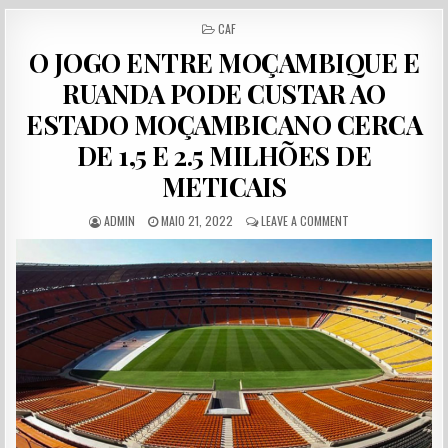
POSTED IN
CAF
O JOGO ENTRE MOÇAMBIQUE E
RUANDA PODE CUSTAR AO
ESTADO MOÇAMBICANO CERCA
DE 1,5 E 2.5 MILHÕES DE
METICAIS
AUTHOR:
PUBLISHED DATE:
ON O JOGO ENTRE M
ADMIN
MAIO 21, 2022
LEAVE A COMMENT