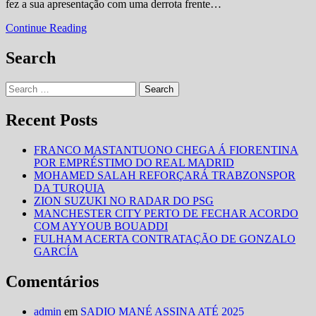
fez a sua apresentação com uma derrota frente…
perde
na
Ferroviário
Continue Reading
estreia
da
diante
Beira
Search
do
perde
Union
na
Sportiv
Search
estreia
Monastir
for:
diante
da
do
Recent Posts
Tunísia
Union
Sportiv
FRANCO MASTANTUONO CHEGA Á FIORENTINA
Monastir
POR EMPRÉSTIMO DO REAL MADRID
da
MOHAMED SALAH REFORÇARÁ TRABZONSPOR
Tunísia
DA TURQUIA
ZION SUZUKI NO RADAR DO PSG
MANCHESTER CITY PERTO DE FECHAR ACORDO
COM AYYOUB BOUADDI
FULHAM ACERTA CONTRATAÇÃO DE GONZALO
GARCÍA
Comentários
admin
em
SADIO MANÉ ASSINA ATÉ 2025