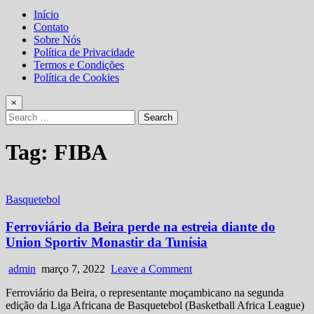
Início
Contato
Sobre Nós
Política de Privacidade
Termos e Condições
Política de Cookies
×
Search
for:
Tag:
FIBA
Posted
Basquetebol
in
Ferroviário da Beira perde na estreia diante do
Union Sportiv Monastir da Tunísia
Author:
Published
on
admin
março 7, 2022
Leave a Comment
Date:
Ferroviário
Ferroviário da Beira, o representante moçambicano na segunda
da
edição da Liga Africana de Basquetebol (Basketball Africa League)
Beira