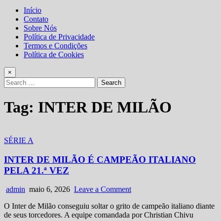
Início
Contato
Sobre Nós
Política de Privacidade
Termos e Condições
Política de Cookies
×
Search
for:
Tag:
INTER DE MILÃO
Posted
SÉRIE A
in
INTER DE MILÃO É CAMPEÃO ITALIANO
PELA 21.ª VEZ
Author:
Published
on
admin
maio 6, 2026
Leave a Comment
Date:
INTER
O Inter de Milão conseguiu soltar o grito de campeão italiano diante
DE
de seus torcedores. A equipe comandada por Christian Chivu
MILÃO