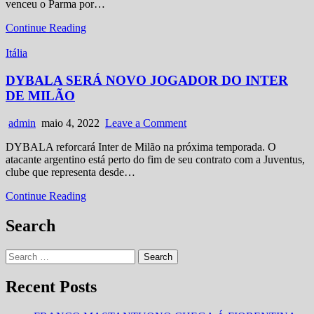
venceu o Parma por…
É
CAMPEÃO
INTER
Continue Reading
ITALIANO
DE
PELA
Posted
MILÃO
Itália
21.ª
in
É
VEZ
CAMPEÃO
DYBALA SERÁ NOVO JOGADOR DO INTER
ITALIANO
DE MILÃO
PELA
21.ª
Author:
Published
on
admin
maio 4, 2022
Leave a Comment
VEZ
Date:
DYBALA
DYBALA reforcará Inter de Milão na próxima temporada. O
SERÁ
atacante argentino está perto do fim de seu contrato com a Juventus,
NOVO
clube que representa desde…
JOGADOR
DO
DYBALA
Continue Reading
INTER
SERÁ
DE
NOVO
Search
MILÃO
JOGADOR
DO
Search
INTER
for:
DE
MILÃO
Recent Posts