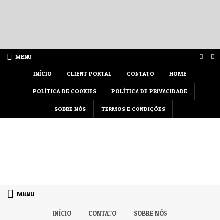
Skip to content
MENU
INÍCIO
CLIENT PORTAL
CONTATO
HOME
POLÍTICA DE COOKIES
POLÍTICA DE PRIVACIDADE
SOBRE NÓS
TERMOS E CONDIÇÕES
MENU
INÍCIO
CONTATO
SOBRE NÓS