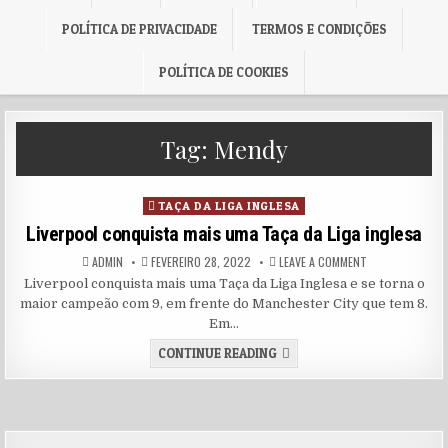
POLÍTICA DE PRIVACIDADE
TERMOS E CONDIÇÕES
POLÍTICA DE COOKIES
Tag:
Mendy
Posted in
TAÇA DA LIGA INGLESA
Liverpool conquista mais uma Taça da Liga inglesa
AUTHOR:
PUBLISHED DATE:
ON LIVERPOOL C
ADMIN
FEVEREIRO 28, 2022
LEAVE A COMMENT
Liverpool conquista mais uma Taça da Liga Inglesa e se torna o
maior campeão com 9, em frente do Manchester City que tem 8.
Em…
LIVERPOOL CONQUISTA MAIS
CONTINUE READING