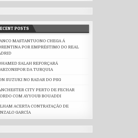
 UM LUGAR NO RANKING DA FIFA
RECENT POSTS
A FIFA
ANCO MASTANTUONO CHEGA Á
ORENTINA POR EMPRÉSTIMO DO REAL
ADRID
HAMED SALAH REFORÇARÁ
ABZONSPOR DA TURQUIA
ON SUZUKI NO RADAR DO PSG
NCHESTER CITY PERTO DE FECHAR
ORDO COM AYYOUB BOUADDI
LHAM ACERTA CONTRATAÇÃO DE
NZALO GARCÍA