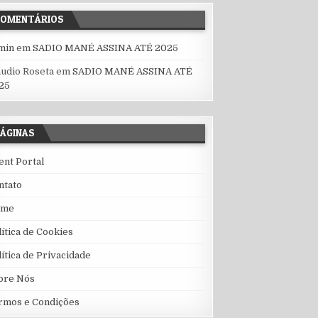
COMENTÁRIOS
min
em
SADIO MANÉ ASSINA ATÉ 2025
áudio Roseta
em
SADIO MANÉ ASSINA ATÉ
25
ÁGINAS
ient Portal
ntato
ome
lítica de Cookies
lítica de Privacidade
bre Nós
rmos e Condições