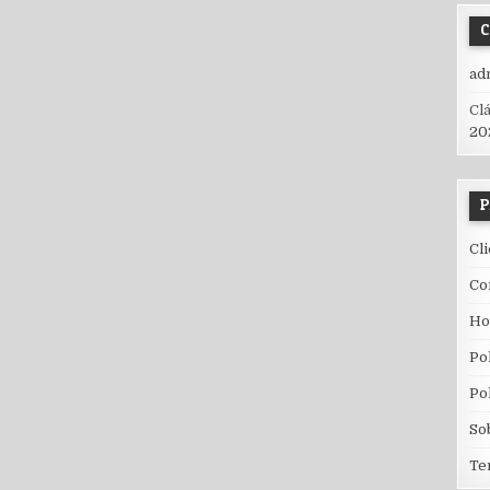
ad
Cl
20
P
Cl
Co
H
Po
Po
So
Te