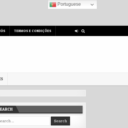
Portuguese
NÓS
TERMOS E CONDIÇÕES
ES
SEARCH
rch for: