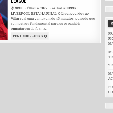
LEAGUE
AUTHOR:
PUBLISHED DATE:
ON LIVERPOOL ESTÁ NA FIN
ADMIN
MAIO 4, 2022
LEAVE A COMMENT
LIVERPOOL ESTÁ NA FINAL; O Liverpool deu ao
Villarreal uma vantagem de 45 minutos, período que
se mostrou fundamental para os espanhóis
empatarem de forma…
FR
LIVERPOOL ESTÁ NA FINAL DA CHAMPIONS LE
CONTINUE READING
FI
M
MO
TR
ZI
MA
AC
FU
GO