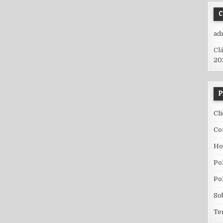
ad
Cl
20
P
Cl
Co
H
Po
Po
So
Te