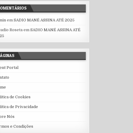
COMENTÁRIOS
min
em
SADIO MANÉ ASSINA ATÉ 2025
áudio Roseta
em
SADIO MANÉ ASSINA ATÉ
25
ÁGINAS
ient Portal
ntato
ome
lítica de Cookies
lítica de Privacidade
bre Nós
rmos e Condições