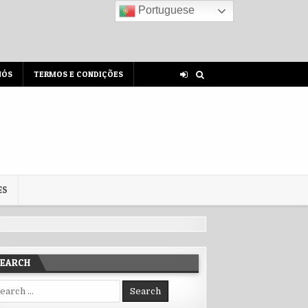
Portuguese
NÓS
TERMOS E CONDIÇÕES
ES
SEARCH
rch for: