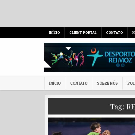
Skip to content
INÍCIO
CLIENT PORTAL
CONTATO
H
INÍCIO
CONTATO
SOBRE NÓS
POL
Tag:
RE