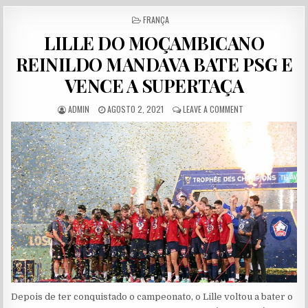
POSTED IN
FRANÇA
LILLE DO MOÇAMBICANO
REINILDO MANDAVA BATE PSG E
VENCE A SUPERTAÇA
AUTHOR:
PUBLISHED DATE:
ON LILLE DO MOÇA
ADMIN
AGOSTO 2, 2021
LEAVE A COMMENT
Depois de ter conquistado o campeonato, o Lille voltou a bater o