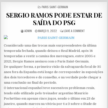
POSTED IN
PARIS SAINT-GERMAIN
SERGIO RAMOS PODE ESTAR DE
SAÍDA DO PSG
AUTHOR:
PUBLISHED DATE:
ON SERGIO RAMOS 
ADMIN
MARÇO 9, 2022
LEAVE A COMMENT
Considerado uma das trocas mais surpreendentes da última
temporada fechada, quando deixou o Real Madrid, após 16
temporadas a vestir a camisa dos merengues, entre 2005 e
2021, Sergio Ramos assinou com o Paris Saint-Germain.
De qualquer forma, a primeira visão da salvaguarda focal de 35
anos fora da Espanha está longe de corresponder às suposições
dos dois torcedores e do conselho, e na verdade pode chegar a
uma conclusão no final do período.
O internacional espanhol teve sucessivos problemas reais,
tendo sido utilizado pelo treinador argentino Mauricio
Pochettino em apenas cinco jogos, sendo o último em 23 de
janeiro, quando marcou na vitória por 4 a 0 sobre o Stade de