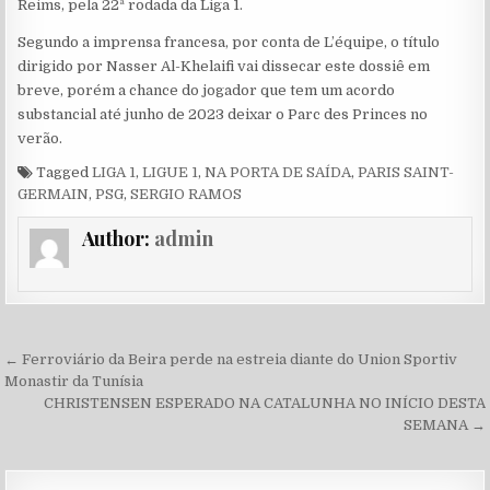
Reims, pela 22ª rodada da Liga 1.
Segundo a imprensa francesa, por conta de L’équipe, o título
dirigido por Nasser Al-Khelaifi vai dissecar este dossiê em
breve, porém a chance do jogador que tem um acordo
substancial até junho de 2023 deixar o Parc des Princes no
verão.
Tagged
LIGA 1
,
LIGUE 1
,
NA PORTA DE SAÍDA
,
PARIS SAINT-
GERMAIN
,
PSG
,
SERGIO RAMOS
Author:
admin
Navegação de Post
← Ferroviário da Beira perde na estreia diante do Union Sportiv
Monastir da Tunísia
CHRISTENSEN ESPERADO NA CATALUNHA NO INÍCIO DESTA
SEMANA →