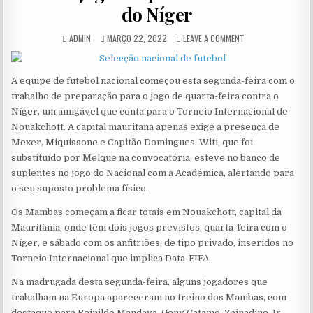
do Níger
AUTHOR:
PUBLISHED DATE:
ON OS MAMBAS INIC
ADMIN
MARÇO 22, 2022
LEAVE A COMMENT
A equipe de futebol nacional começou esta segunda-feira com o
trabalho de preparação para o jogo de quarta-feira contra o
Níger, um amigável que conta para o Torneio Internacional de
Nouakchott. A capital mauritana apenas exige a presença de
Mexer, Miquissone e Capitão Domingues. Witi, que foi
substituído por Melque na convocatória, esteve no banco de
suplentes no jogo do Nacional com a Académica, alertando para
o seu suposto problema físico.
Os Mambas começam a ficar totais em Nouakchott, capital da
Mauritânia, onde têm dois jogos previstos, quarta-feira com o
Níger, e sábado com os anfitriões, de tipo privado, inseridos no
Torneio Internacional que implica Data-FIFA.
Na madrugada desta segunda-feira, alguns jogadores que
trabalham na Europa apareceram no treino dos Mambas, com
destaque para Reinildo Mandava, Geny Catamo, Zainadine Jr.,