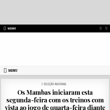
Skip to content
MENU
MENU
POSTED IN
SELEÇÃO NACIONAL
Os Mambas iniciaram esta
segunda-feira com os treinos com
vista ao jogo de quarta-feira diante