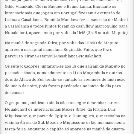
Gildo Vilankulo, Clésio Baúque e Bruno Langa. Enquanto os
internacionais que jogam em Portugal fizeram a excursão de
Lisboa a Casablanca, Reinildo Mandava fez a excursão de Madrid
a Casablanca e todos juntos foram do cash flow marroquino para
Nouakchott, aparecendo por volta da 1h45 (3h45 sou de Maputo).
Na manhã de segunda-feira, por volta das 10h50 de Maputo,
apareceu na capital mauritana Reginaldo Faite, que fez o
percurso Tirana-Istambul-Casablanca-Nouakchott.
Os sete jogadores juntaram-se aos 13 que saíram de Maputo no
passado sábado, nomeadamente os 11 do Moçambola e outros
dois da África do Sul, tendo-se juntado às reuniões de instrução
do início da noite, pois foram perdoados no início do dia para
descansar.
O grupo moçambicano ainda não consegue desembarcar em
Nouakchott os internacionais Mexer Sitoe, da França, Luís
Miquissone, que parte do Egipto, e Domingues, que trabalha na
vizinha África do Sul. Mexer e Miquissone estão normais nesta
terça-feira, enquanto o capitão só aparece na manhã de quarta-