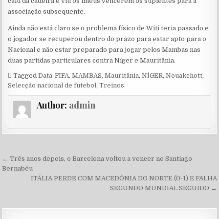
caiu da cadeira e viu os ilhéus vencerem os suplentes para a
associação subsequente.
Ainda não está claro se o problema físico de Witi teria passado e
o jogador se recuperou dentro do prazo para estar apto para o
Nacional e não estar preparado para jogar pelos Mambas nas
duas partidas particulares contra Níger e Mauritânia.
Tagged
Data-FIFA
,
MAMBAS
,
Mauritânia
,
NÍGER
,
Nouakchott
,
Selecção nacional de futebol
,
Treinos
Author:
admin
Navegação de Post
← Três anos depois, o Barcelona voltou a vencer no Santiago
Bernabéu
ITÁLIA PERDE COM MACEDÔNIA DO NORTE (0-1) E FALHA
SEGUNDO MUNDIAL SEGUIDO →