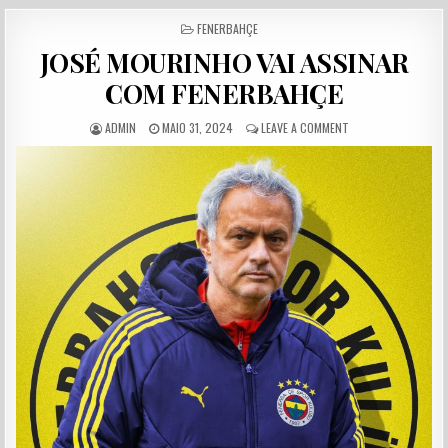
POSTED IN
FENERBAHÇE
JOSÉ MOURINHO VAI ASSINAR
COM FENERBAHÇE
AUTHOR:
PUBLISHED DATE:
ON JOSÉ MOURINHO 
ADMIN
MAIO 31, 2024
LEAVE A COMMENT