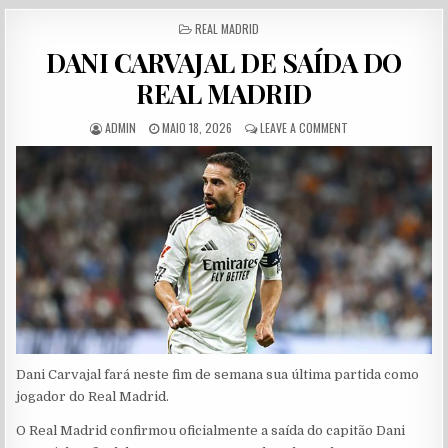
POSTED IN
REAL MADRID
DANI CARVAJAL DE SAÍDA DO
REAL MADRID
AUTHOR:
PUBLISHED DATE:
ON DANI CARVAJAL D
ADMIN
MAIO 18, 2026
LEAVE A COMMENT
Dani Carvajal fará neste fim de semana sua última partida como
jogador do Real Madrid.
O Real Madrid confirmou oficialmente a saída do capitão Dani