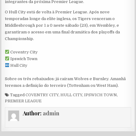
integrantes da próxima Premier League.
O Hull City está de volta à Premier League. Após nove
temporadas longe da elite inglesa, os Tigers venceram o
Middlesbrough por 1 a 0 neste sábado (23), em Wembley, e
garantiram o acesso em uma final dramática dos playoffs da
Championship.
⠀⠀⠀⠀⠀⠀⠀⠀⠀
Coventry City
Ipswich Town
Hull City
⠀⠀⠀⠀⠀⠀⠀⠀⠀
Sobre os três rebaixados: já caíram Wolves e Burnley. Amanhã
teremos a definição do terceiro (Tottenham ou West Ham).
Tagged
COVENTRY CITY
,
HULL CITY
,
IPSWICH TOWN
,
PREMIER LEAGUE
Author:
admin