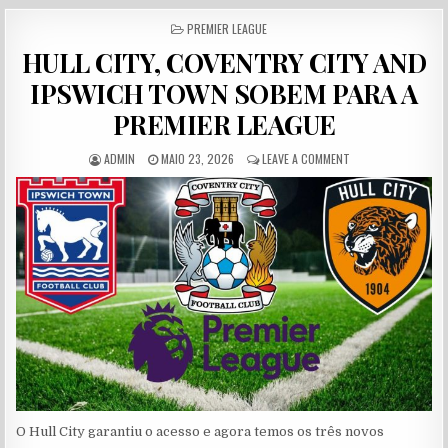
POSTED IN
PREMIER LEAGUE
HULL CITY, COVENTRY CITY AND
IPSWICH TOWN SOBEM PARA A
PREMIER LEAGUE
AUTHOR:
PUBLISHED DATE:
ON HULL CITY, COV
ADMIN
MAIO 23, 2026
LEAVE A COMMENT
O Hull City garantiu o acesso e agora temos os três novos