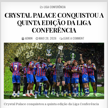
POSTED IN
LIGA CONFERÊNCIA
CRYSTAL PALACE CONQUISTOU A
QUINTA EDIÇÃO DA LIGA
CONFERÊNCIA
AUTHOR:
PUBLISHED DATE:
ON CRYSTAL PALACE
ADMIN
MAIO 28, 2026
LEAVE A COMMENT
Crystal Palace conquistou a quinta edição da Liga Conferência