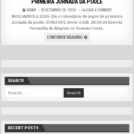
PRIMEIRA JORNADA DA POULE
AUTHOR:
PUBLISHED DATE:
ON MOÇAMBOLA
ADMIN
SETEMBRO 28, 2024
LEAVE A COMMENT
MOÇAMBOLA 2025: Eis o calendário de jogos da primeira
jornada da poule: ZONA SUL Série A Sáb. 28.09.24 Estrela
Vermelha de Maputo vs Temusa Costa…
MOÇAMBOLA 2025: CALENDÁR
CONTINUE READING
SEARCH
Search for:
RECENT POSTS