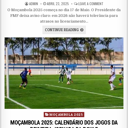
AUTHOR:
PUBLISHED DATE:
ON AS PRIMEIRA
ADMIN
ABRIL 23, 2025
LEAVE A COMMENT
O Moçambola 2025 começa no dia 17 de Maio. O Presidente da
FMF deixa aviso claro: em 2026 não haverá tolerância para
atrasos no licenciamento…
AS PRIMEIRAS 3 JORNADAS
CONTINUE READING
Posted in
MOÇAMBOLA 2025
MOÇAMBOLA 2025: CALENDÁRIO DOS JOGOS DA