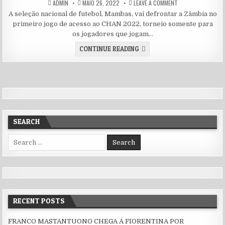
AUTHOR:
PUBLISHED DATE:
ON OS MAMBAS VÃO
ADMIN
MAIO 26, 2022
LEAVE A COMMENT
A seleção nacional de futebol, Mambas, vai defrontar a Zâmbia no
primeiro jogo de acesso ao CHAN 2022, torneio somente para
os jogadores que jogam…
OS MAMBAS VÃO ENFRENTAR 
CONTINUE READING
SEARCH
Search for:
RECENT POSTS
FRANCO MASTANTUONO CHEGA Á FIORENTINA POR