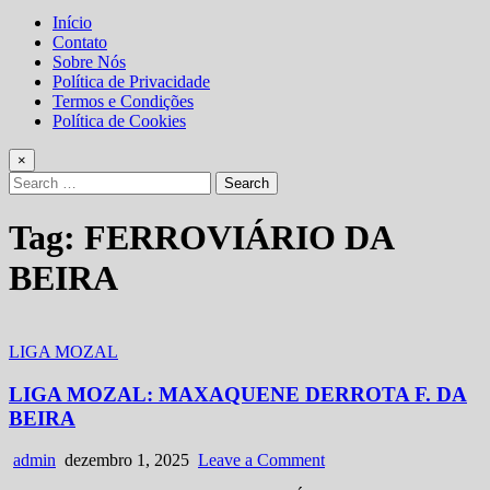
Início
Contato
Sobre Nós
Política de Privacidade
Termos e Condições
Política de Cookies
×
Search
for:
Tag:
FERROVIÁRIO DA
BEIRA
Posted
LIGA MOZAL
in
LIGA MOZAL: MAXAQUENE DERROTA F. DA
BEIRA
Author:
Published
on
admin
dezembro 1, 2025
Leave a Comment
Date:
LIGA