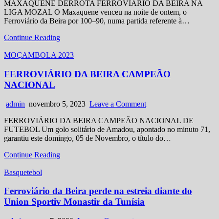
MAXAQUENE DERROTA FERROVIÁRIO DA BEIRA NA
MOZAL:
LIGA MOZAL O Maxaquene venceu na noite de ontem, o
MAXAQUENE
Ferroviário da Beira por 100–90, numa partida referente à…
DERROTA
F.
LIGA
Continue Reading
DA
MOZAL:
BEIRA
Posted
MAXAQUENE
MOÇAMBOLA 2023
in
DERROTA
F.
FERROVIÁRIO DA BEIRA CAMPEÃO
DA
NACIONAL
BEIRA
Author:
Published
on
admin
novembro 5, 2023
Leave a Comment
Date:
FERROVIÁRIO
FERROVIÁRIO DA BEIRA CAMPEÃO NACIONAL DE
DA
FUTEBOL Um golo solitário de Amadou, apontado no minuto 71,
BEIRA
garantiu este domingo, 05 de Novembro, o título do…
CAMPEÃO
NACIONAL
FERROVIÁRIO
Continue Reading
DA
Posted
BEIRA
Basquetebol
in
CAMPEÃO
NACIONAL
Ferroviário da Beira perde na estreia diante do
Union Sportiv Monastir da Tunísia