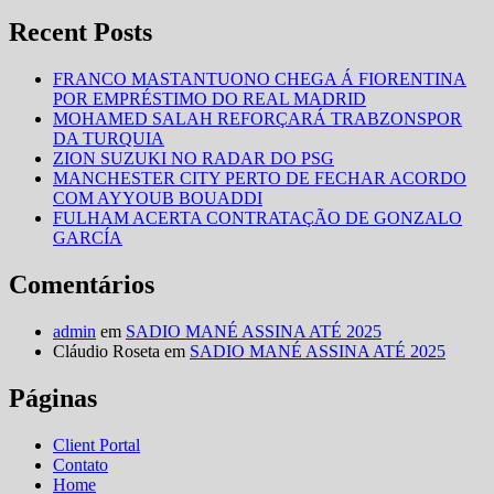
for:
no
Basketball
Recent Posts
Africa
League
FRANCO MASTANTUONO CHEGA Á FIORENTINA
POR EMPRÉSTIMO DO REAL MADRID
MOHAMED SALAH REFORÇARÁ TRABZONSPOR
DA TURQUIA
ZION SUZUKI NO RADAR DO PSG
MANCHESTER CITY PERTO DE FECHAR ACORDO
COM AYYOUB BOUADDI
FULHAM ACERTA CONTRATAÇÃO DE GONZALO
GARCÍA
Comentários
admin
em
SADIO MANÉ ASSINA ATÉ 2025
Cláudio Roseta
em
SADIO MANÉ ASSINA ATÉ 2025
Páginas
Client Portal
Contato
Home