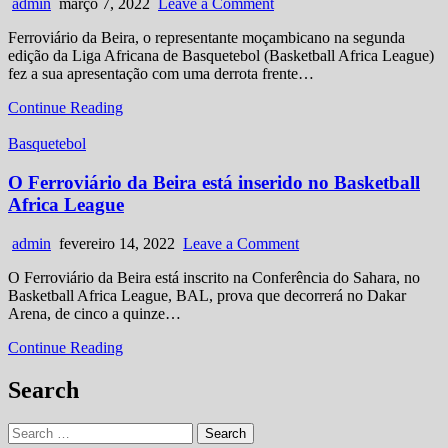
Author:
Published
on
admin
março 7, 2022
Leave a Comment
Date:
Ferroviário
Ferroviário da Beira, o representante moçambicano na segunda
da
edição da Liga Africana de Basquetebol (Basketball Africa League)
Beira
fez a sua apresentação com uma derrota frente…
perde
na
Ferroviário
Continue Reading
estreia
da
diante
Posted
Beira
Basquetebol
do
in
perde
Union
na
O Ferroviário da Beira está inserido no Basketball
Sportiv
estreia
Monastir
Africa League
diante
da
do
Tunísia
Author:
Published
on
admin
fevereiro 14, 2022
Leave a Comment
Union
Date:
O
Sportiv
O Ferroviário da Beira está inscrito na Conferência do Sahara, no
Ferroviário
Monastir
Basketball Africa League, BAL, prova que decorrerá no Dakar
da
da
Arena, de cinco a quinze…
Beira
Tunísia
está
O
Continue Reading
inserido
Ferroviário
no
da
Search
Basketball
Beira
Africa
está
League
Search
inserido