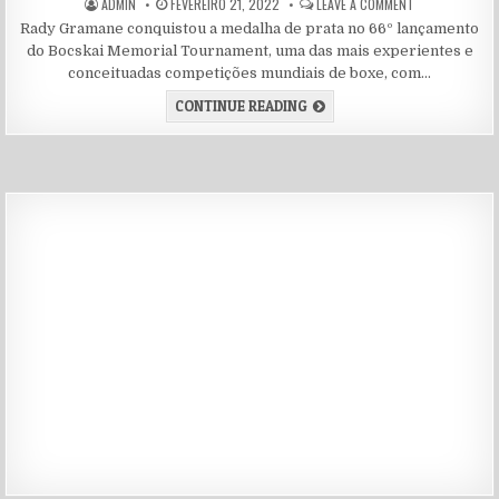
AUTHOR:
PUBLISHED DATE:
ON A PUGILIST
ADMIN
FEVEREIRO 21, 2022
LEAVE A COMMENT
Rady Gramane conquistou a medalha de prata no 66º lançamento
do Bocskai Memorial Tournament, uma das mais experientes e
conceituadas competições mundiais de boxe, com…
A PUGILISTA MOÇAMBICANA
CONTINUE READING