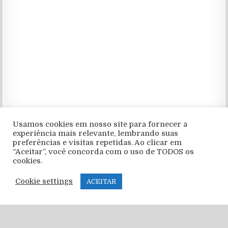
Usamos cookies em nosso site para fornecer a
experiência mais relevante, lembrando suas
preferências e visitas repetidas. Ao clicar em
“Aceitar”, você concorda com o uso de TODOS os
cookies.
RECENT POSTS
Cookie settings
ACEITAR
FRANCO MASTANTUONO CHEGA Á FIORENTINA POR
EMPRÉSTIMO DO REAL MADRID
MOHAMED SALAH REFORÇARÁ TRABZONSPOR DA TURQUIA