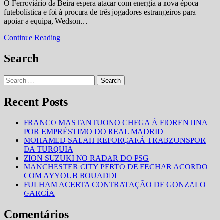
O Ferroviário da Beira espera atacar com energia a nova época
da
futebolística e foi à procura de três jogadores estrangeiros para
Beira
apoiar a equipa, Wedson…
reforça
o
Ferroviário
Continue Reading
plantel
da
com
Beira
Search
três
reforça
jogadores
o
estrangeiros
Search
plantel
for:
com
três
Recent Posts
jogadores
estrangeiros
FRANCO MASTANTUONO CHEGA Á FIORENTINA
POR EMPRÉSTIMO DO REAL MADRID
MOHAMED SALAH REFORÇARÁ TRABZONSPOR
DA TURQUIA
ZION SUZUKI NO RADAR DO PSG
MANCHESTER CITY PERTO DE FECHAR ACORDO
COM AYYOUB BOUADDI
FULHAM ACERTA CONTRATAÇÃO DE GONZALO
GARCÍA
Comentários