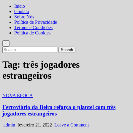
Início
Contato
Sobre Nós
Política de Privacidade
Termos e Condições
Política de Cookies
×
Search
for:
Tag:
três jogadores
estrangeiros
Posted
NOVA ÉPOCA
in
Ferroviário da Beira reforça o plantel com três
jogadores estrangeiros
Author:
Published
on
admin
fevereiro 21, 2022
Leave a Comment
Date:
Ferroviário