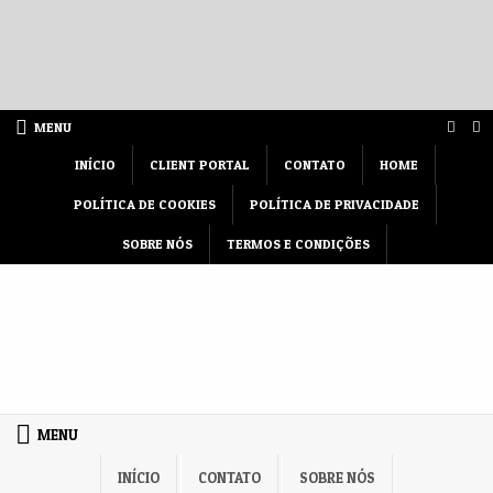
Skip to content
MENU
INÍCIO
CLIENT PORTAL
CONTATO
HOME
POLÍTICA DE COOKIES
POLÍTICA DE PRIVACIDADE
SOBRE NÓS
TERMOS E CONDIÇÕES
MENU
INÍCIO
CONTATO
SOBRE NÓS