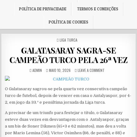
POLÍTICA DE PRIVACIDADE
TERMOS E CONDIÇÕES
POLÍTICA DE COOKIES
POSTED IN
LIGA TURCA
GALATASARAY SAGRA-SE
CAMPEÃO TURCO PELA 26ª VEZ
AUTHOR:
PUBLISHED DATE:
ON GALATASARAY SAG
ADMIN
MAIO 10, 2026
LEAVE A COMMENT
O Galatasaray sagrou-se pela quarta vez consecutiva campeão
turco de futebol, depois de vencer em casa o Antalyaspor, por 4-
2, em jogo da 33.ª e penúltima jornada da Liga turca.
A precisar de um triunfo para festejar o título, o Galatasaray
esteve duas vezes em desvantagem com o Antalyaspor, graças
a um bis de Soner Dikmen (45+3 e 62 minutos), mas deu a volta
por Mario Lemina (56), Victor Osimhen (66, de penálti, e 88) e