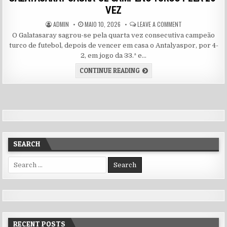
VEZ
AUTHOR:
PUBLISHED DATE:
ON GALATASARAY 
ADMIN
MAIO 10, 2026
LEAVE A COMMENT
O Galatasaray sagrou-se pela quarta vez consecutiva campeão
turco de futebol, depois de vencer em casa o Antalyaspor, por 4-
2, em jogo da 33.ª e…
GALATASARAY SAGRA-SE CA
CONTINUE READING
SEARCH
Search for:
RECENT POSTS