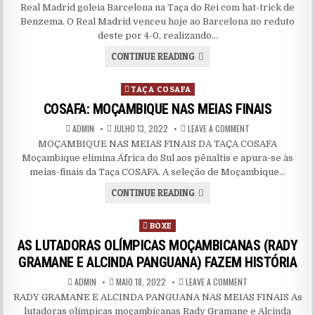
Real Madrid goleia Barcelona na Taça do Rei com hat-trick de
Benzema. O Real Madrid venceu hoje ao Barcelona no reduto
deste por 4-0, realizando…
REAL MADRID GOLEIA BARCE
CONTINUE READING
Posted in
TAÇA COSAFA
COSAFA: MOÇAMBIQUE NAS MEIAS FINAIS
AUTHOR:
PUBLISHED DATE:
ON COSAFA: MOÇAM
ADMIN
JULHO 13, 2022
LEAVE A COMMENT
MOÇAMBIQUE NAS MEIAS FINAIS DA TAÇA COSAFA
Moçambique elimina África do Sul aos pênaltis e apura-se às
meias-finais da Taça COSAFA. A seleção de Moçambique…
COSAFA: MOÇAMBIQUE NAS 
CONTINUE READING
Posted in
BOXE
AS LUTADORAS OLÍMPICAS MOÇAMBICANAS (RADY
GRAMANE E ALCINDA PANGUANA) FAZEM HISTÓRIA
AUTHOR:
PUBLISHED DATE:
ON AS LUTADORAS 
ADMIN
MAIO 18, 2022
LEAVE A COMMENT
RADY GRAMANE E ALCINDA PANGUANA NAS MEIAS FINAIS As
lutadoras olímpicas moçambicanas Rady Gramane e Alcinda