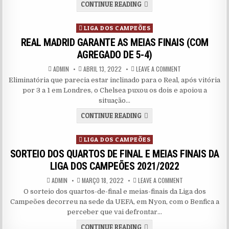
VILLARREAL ELIMINA OS BÁ
CONTINUE READING
Posted in
LIGA DOS CAMPEÕES
REAL MADRID GARANTE AS MEIAS FINAIS (COM
AGREGADO DE 5-4)
AUTHOR:
PUBLISHED DATE:
ON REAL MADRID GA
ADMIN
ABRIL 13, 2022
LEAVE A COMMENT
Eliminatória que parecia estar inclinado para o Real, após vitória
por 3 a 1 em Londres, o Chelsea puxou os dois e apoiou a
situação…
REAL MADRID GARANTE AS M
CONTINUE READING
Posted in
LIGA DOS CAMPEÕES
SORTEIO DOS QUARTOS DE FINAL E MEIAS FINAIS DA
LIGA DOS CAMPEÕES 2021/2022
AUTHOR:
PUBLISHED DATE:
ON SORTEIO DOS Q
ADMIN
MARÇO 18, 2022
LEAVE A COMMENT
O sorteio dos quartos-de-final e meias-finais da Liga dos
Campeões decorreu na sede da UEFA, em Nyon, com o Benfica a
perceber que vai defrontar…
SORTEIO DOS QUARTOS DE F
CONTINUE READING