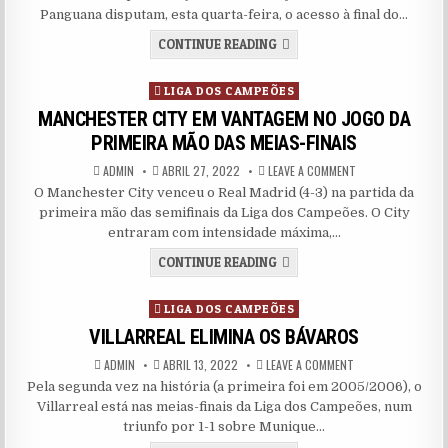
Panguana disputam, esta quarta-feira, o acesso à final do…
AS LUTADORAS OLÍMPICAS 
CONTINUE READING
Posted in
LIGA DOS CAMPEÕES
MANCHESTER CITY EM VANTAGEM NO JOGO DA
PRIMEIRA MÃO DAS MEIAS-FINAIS
AUTHOR:
PUBLISHED DATE:
ON MANCHESTER CI
ADMIN
ABRIL 27, 2022
LEAVE A COMMENT
O Manchester City venceu o Real Madrid (4-3) na partida da
primeira mão das semifinais da Liga dos Campeões. O City
entraram com intensidade máxima,…
MANCHESTER CITY EM VANT
CONTINUE READING
Posted in
LIGA DOS CAMPEÕES
VILLARREAL ELIMINA OS BÁVAROS
AUTHOR:
PUBLISHED DATE:
ON VILLARREAL ELI
ADMIN
ABRIL 13, 2022
LEAVE A COMMENT
Pela segunda vez na história (a primeira foi em 2005/2006), o
Villarreal está nas meias-finais da Liga dos Campeões, num
triunfo por 1-1 sobre Munique…